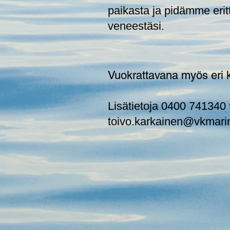
paikasta ja pidämme erit
veneestäsi.
Vuokrattavana myös eri ko
Lisätietoja 0400 741340 
t
oivo.karkainen@vkmarin