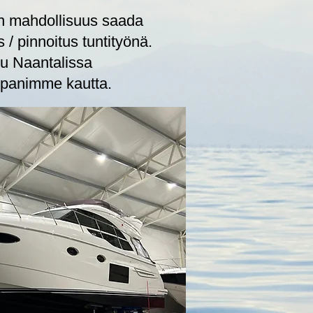
n mahdollisuus saada
 / pinnoitus tuntityönä.
uu Naantalissa
panimme kautta.