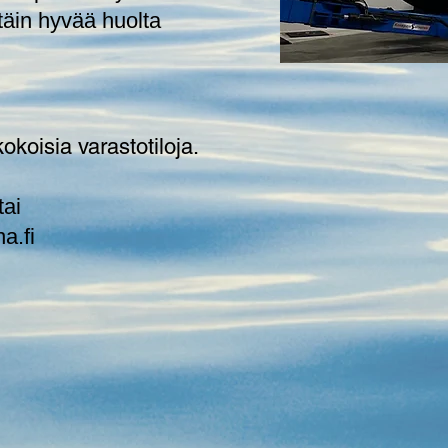
täin hyvää huolta
koisia varastotiloja.
tai
a.fi