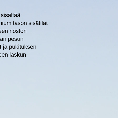
 sisältää:
mium tason sisätilat
een noston
jan pesun
it ja pukituksen
een laskun