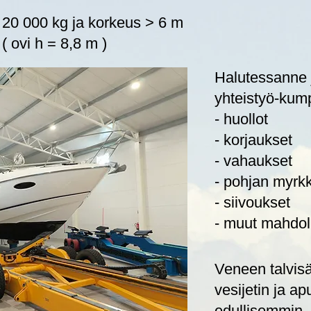
 20 000 kg ja korkeus > 6 m
( ovi h = 8,8 m )
Halutessanne
yhteistyö-ku
- huollot
- korjaukset
- vahaukset
- pohjan myr
- siivoukset
- muut mahdoll
Veneen talvis
vesijetin ja a
edullisemmin.