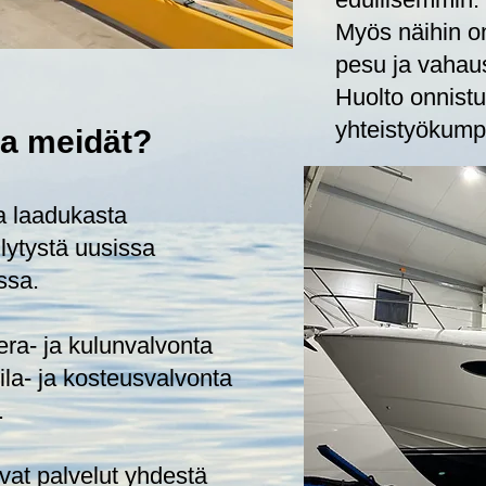
Myös näihin o
pesu ja vahaus
Huolto onnist
yhteistyökump
ta meidät?
a laadukasta
ilytystä uusissa
ssa.
ra- ja kulunvalvonta
ila- ja kosteusvalvonta
.
avat palvelut yhdestä