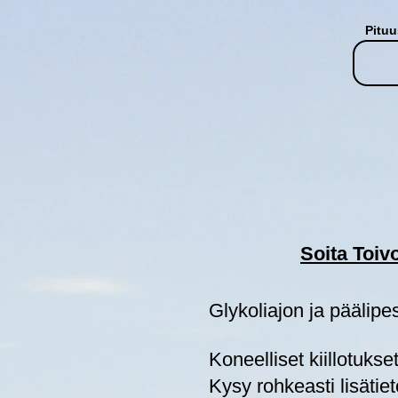
Pituu
Soita Toiv
Glykoliajon ja päälip
Koneelliset kiillotukse
Kysy rohkeasti lisätiet