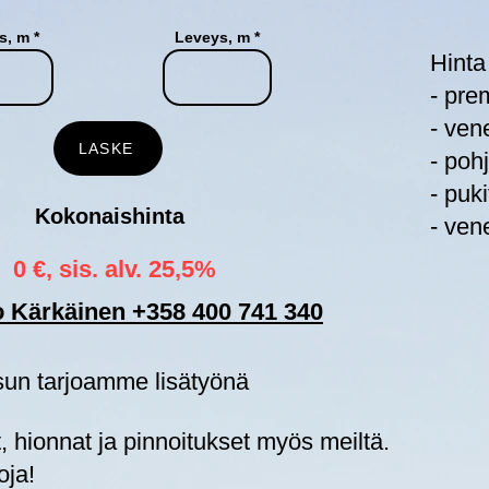
s, m
Leveys, m
Hinta
- pre
- ven
LASKE
- poh
- puk
Kokonaishinta
- ven
0 €, sis. alv. 25,5%
o Kärkäinen +358 400 741 340
esun tarjoamme lisätyönä
t, hionnat ja pinnoitukset myös meiltä.
oja!