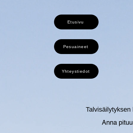
Etusivu
Pesuaineet
Yhteystiedot
Talvisäilytyksen
Anna pituus