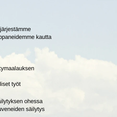
 järjestämme
mppaneidemme kautta
kkymaalauksen
iset työt
äilytyksen ohessa
puveneiden säilytys