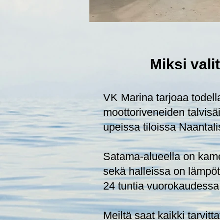
Miksi vali
VK Marina tarjoaa todell
moottoriveneiden talvisä
upeissa
tiloissa Naantali
Satama-alueella on kame
sekä halleissa on lämpöt
24 tuntia vuorokaudessa
Meiltä saat kaikki tarvitt