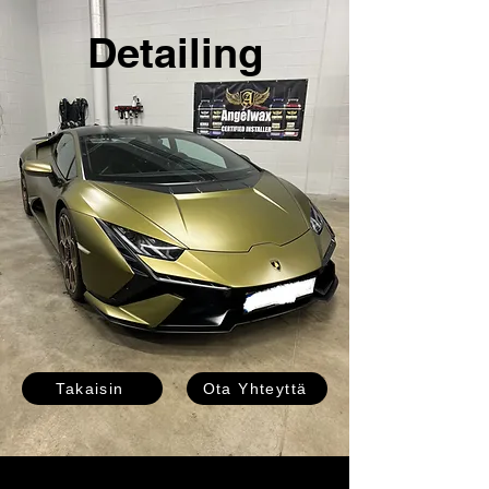
Detailing
Takaisin
Ota Yhteyttä